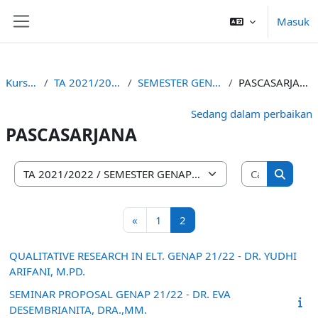
Lewati ke konten utama
Masuk
Panel samping
Kursus
TA 2021/2022
SEMESTER GENAP
PASCASARJANA
Sedang dalam perbaikan
PASCASARJANA
Cari kursu
Kategori kursus
Cari ku
Laman sebelumnya
Halaman 1
Halaman 2
«
1
2
QUALITATIVE RESEARCH IN ELT. GENAP 21/22 - DR. YUDHI
ARIFANI, M.PD.
SEMINAR PROPOSAL GENAP 21/22 - DR. EVA
DESEMBRIANITA, DRA.,MM.