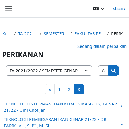
Lewati ke konten utama
Masuk
Panel samping
Kursus
TA 2021/2022
SEMESTER GENAP
FAKULTAS PERTANIAN
PERIKANAN
Sedang dalam perbaikan
PERIKANAN
Cari kursu
Kategori kursus
Cari ku
Laman sebelumnya
Halaman 1
Halaman 2
Halaman 3
«
1
2
3
TEKNOLOGI INFORMASI DAN KOMUNIKASI (TIK) GENAP
21/22 - Umi Chotijah
TEKNOLOGI PEMBESARAN IKAN GENAP 21/22 - DR.
FARIKHAH, S. PI., M. SI