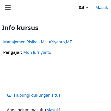
Lewati ke konten utama
Masuk
Panel samping
Info kursus
Manajemen Risiko - M. Jufriyanto,MT
Pengajar:
Moh Jufriyanto
Hubungi dukungan situs
Anda belum masuk. (
Masuk
)