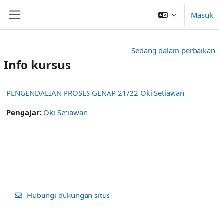
Lewati ke konten utama
Masuk
Panel samping
Sedang dalam perbaikan
Info kursus
PENGENDALIAN PROSES GENAP 21/22 Oki Setiawan
Pengajar:
Oki Setiawan
Hubungi dukungan situs