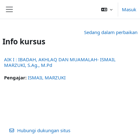
Lewati ke konten utama
Masuk
Panel samping
Sedang dalam perbaikan
Info kursus
AIK I : IBADAH, AKHLAQ DAN MUAMALAH- ISMAIL
MARZUKI, S.Ag., M.Pd
Pengajar:
ISMAIL MARZUKI
Hubungi dukungan situs