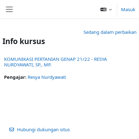
Lewati ke konten utama
Masuk
Panel samping
Sedang dalam perbaikan
Info kursus
KOMUNIKASI PERTANIAN GENAP 21/22 - RESYA
NURDYAWATI, SP., MP.
Pengajar:
Resya Nurdyawati
Hubungi dukungan situs