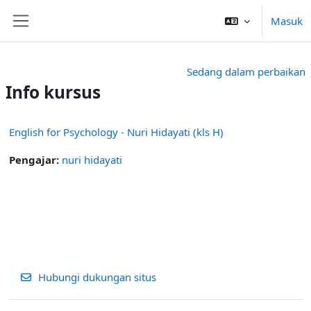
Lewati ke konten utama
Masuk
Panel samping
Sedang dalam perbaikan
Info kursus
English for Psychology - Nuri Hidayati (kls H)
Pengajar:
nuri hidayati
Hubungi dukungan situs