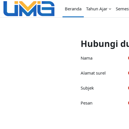
Lewati ke konten utama
Beranda
Tahun Ajar
Semes
Hubungi d
Nama
Alamat surel
Subjek
Pesan