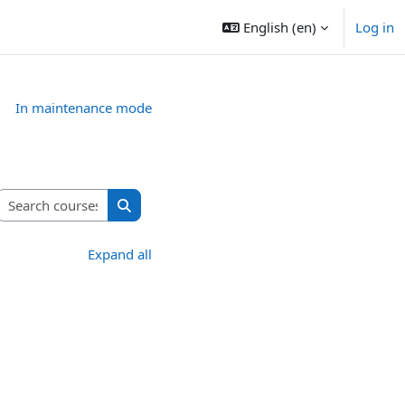
English ‎(en)‎
Log in
In maintenance mode
Search courses
Search courses
Expand all